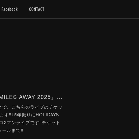
Facebook
CONTACT
こちらは15年振り...『MILES AWAY 2025』開催決定＆チケット発売開始‼
とで、こちらのライブのチケッ
‼15年振りにHOLIDAYS
チンコ2マンライブです‼チケット
ュールまで‼