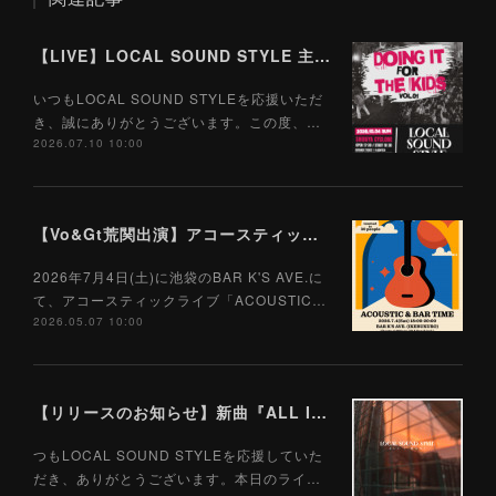
【LIVE】LOCAL SOUND STYLE 主催ツーマン企画『Doing It For The Kids Vol.01』開催決定！初回の対バン相手はGood Grief！
いつもLOCAL SOUND STYLEを応援いただ
き、誠にありがとうございます。この度、…
2026.07.10 10:00
【Vo&Gt荒関出演】アコースティックライブ「ACOUSTIC & BAR TIME」開催決定！
2026年7月4日(土)に池袋のBAR K'S AVE.に
て、アコースティックライブ「ACOUSTIC…
2026.05.07 10:00
【リリースのお知らせ】新曲『ALL I WANT』4月8日 サブスク配信リリース決定！
つもLOCAL SOUND STYLEを応援していた
だき、ありがとうございます。本日のライ…