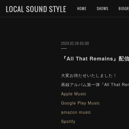
LOCAL SOUND STYLE
HOME
SHOWS
BIOG
2020.02.28 03:00
『All That Remain
大変お待たせいたしました！
再録アルバム第一弾『All That R
Apple Music
Google Play Music
amazon music
Spotify