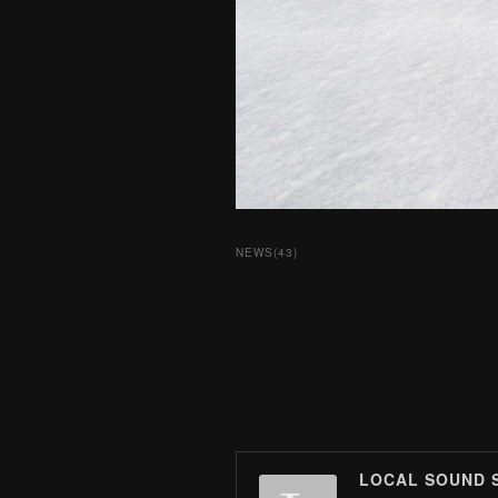
NEWS
(
43
)
LOCAL SOUND 