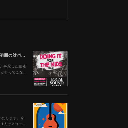
【LIVE】LOCAL SOUND STYLE 主催ツーマン企画『Doing It For The Kids Vol.01』開催決定！初回の対バン相手はGood Grief！
トルを冠した主催
ブしか行ってこな…
開催いたします。今
て1人でアコー…