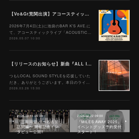
【Vo&Gt荒関出演】アコースティックライブ「ACOUSTIC & BAR TIME」開催決定！
2026年7月4日(土)に池袋のBAR K'S AVE.に
て、アコースティックライブ「ACOUSTIC…
2026.05.07 10:00
【リリースのお知らせ】新曲『ALL I WANT』4月8日 サブスク配信リリース決定！
つもLOCAL SOUND STYLEを応援していた
だき、ありがとうございます。本日のライ…
2026.03.26 15:00
2025.03.11 09:00
2025.02.22 09:00
『三国同盟』 〜名古屋
『MILES AWAY 2025』
訪問編〜 開催記念イン
イベントグッズ予約受付
タビュー公開‼
スタート！