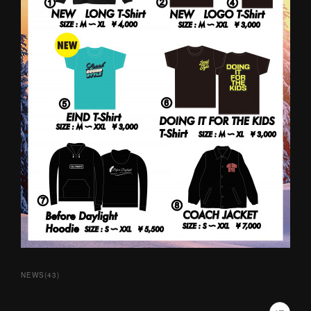
NEWS
(
43
)