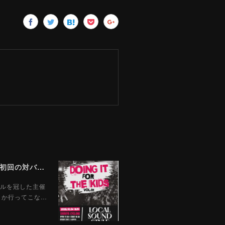
【LIVE】LOCAL SOUND STYLE 主催ツーマン企画『Doing It For The Kids Vol.01』開催決定！初回の対バン相手はGood Grief！
トルを冠した主催
ブしか行ってこな…