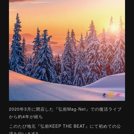
2020年3月に閉店した『弘前Mag-Net』での復活ライブ
から約4年が経ち
このたび地元『弘前KEEP THE BEAT』にて初めての公
演を行います‼